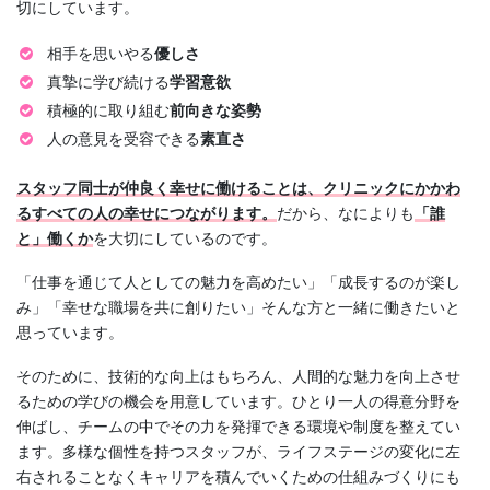
切にしています。
相手を思いやる
優しさ
真摯に学び続ける
学習意欲
積極的に取り組む
前向きな姿勢
人の意見を受容できる
素直さ
スタッフ同士が仲良く幸せに働けることは、クリニックにかかわ
るすべての人の幸せにつながります。
だから、なによりも
「誰
と」働くか
を大切にしているのです。
「仕事を通じて人としての魅力を高めたい」「成長するのが楽し
み」「幸せな職場を共に創りたい」そんな方と一緒に働きたいと
思っています。
そのために、技術的な向上はもちろん、人間的な魅力を向上させ
るための学びの機会を用意しています。ひとり一人の得意分野を
伸ばし、チームの中でその力を発揮できる環境や制度を整えてい
ます。多様な個性を持つスタッフが、ライフステージの変化に左
右されることなくキャリアを積んでいくための仕組みづくりにも