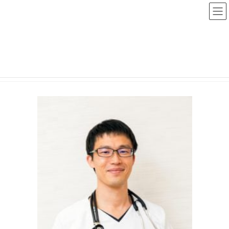
コ
ナ
ン
ビ
テ
ゲ
ン
ー
院長メッセージ
ツ
シ
へ
ョ
ス
ン
HOME
看護助手トップ
院長メッセージ
キ
に
ッ
移
プ
動