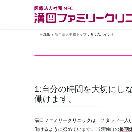
コ
ナ
ン
ビ
テ
ゲ
ン
ー
ツ
シ
HOME
新卒法人事務トップ
6つのポイント
へ
ョ
ス
ン
キ
に
ッ
移
プ
動
1:自分の時間を大切にし
働けます。
溝口ファミリークリニックは、スタッフ一人
働けるように努めています。当院独自の
長期