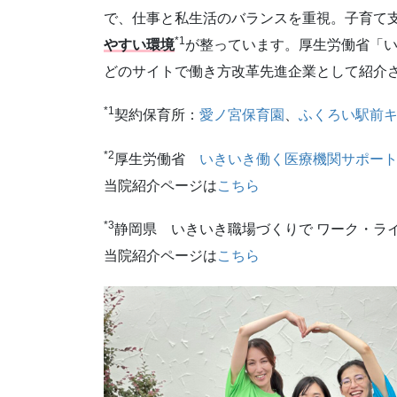
で、仕事と私生活のバランスを重視。子育て
*1
やすい環境
が整っています。厚生労働省「
どのサイトで働き方改革先進企業として紹介
*1
契約保育所：
愛ノ宮保育園
、
ふくろい駅前
*2
厚生労働省
いきいき働く医療機関サポート
当院紹介ページは
こちら
*3
静岡県 いきいき職場づくりで ワーク・ラ
当院紹介ページは
こちら