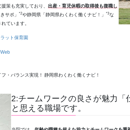
支援策も充実しており、
出産・育児休暇の取得後も復職し
*2
*3
いきサポ」
や静岡県「静岡県わくわく働くナビ！」
な
されています。
キラット保育園
Web
イフ・バランス実現！ 静岡県わくわく働くナビ！
2:チームワークの良さが魅力
と思える職場です。
当院では、
年齢や職種を超えた協力とチームワークを重