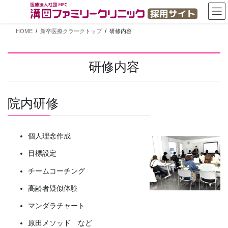
コ
ナ
ン
ビ
テ
ゲ
HOME
新卒医療クラークトップ
研修内容
ン
ー
ツ
シ
へ
ョ
研修内容
ス
ン
キ
に
ッ
移
院内研修
プ
動
個人理念作成
目標設定
チームコーチング
高齢者疑似体験
マンダラチャート
原田メソッド など