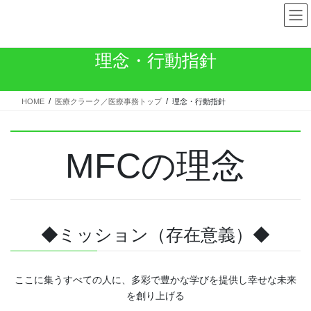
コ
ナ
ン
ビ
テ
ゲ
ン
ー
理念・行動指針
ツ
シ
へ
ョ
ス
ン
HOME
医療クラーク／医療事務トップ
理念・行動指針
キ
に
ッ
移
プ
動
MFCの理念
◆ミッション（存在意義）◆
ここに集うすべての人に、多彩で豊かな学びを提供し幸せな未来
を創り上げる